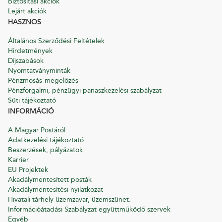
Biztosítási akciók
Lejárt akciók
HASZNOS
Általános Szerződési Feltételek
Hirdetmények
Díjszabások
Nyomtatványminták
Pénzmosás-megelőzés
Pénzforgalmi, pénzügyi panaszkezelési szabályzat
Süti tájékoztató
INFORMÁCIÓ
A Magyar Postáról
Adatkezelési tájékoztató
Beszerzések, pályázatok
Karrier
EU Projektek
Akadálymentesített posták
Akadálymentesítési nyilatkozat
Hivatali tárhely üzemzavar, üzemszünet.
Információátadási Szabályzat együttműködő szervek
Egyéb