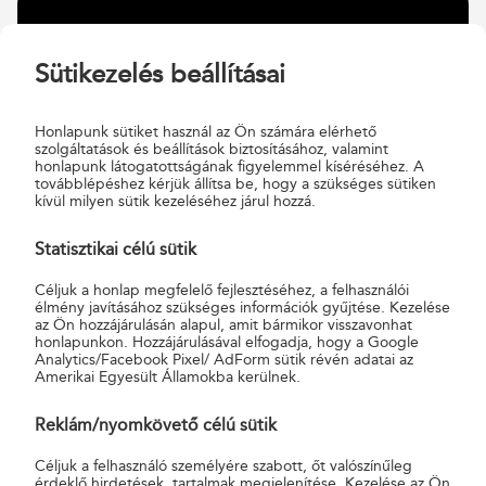
Sütikezelés beállításai
Honlapunk sütiket használ az Ön számára elérhető
szolgáltatások és beállítások biztosításához, valamint
honlapunk látogatottságának figyelemmel kíséréséhez. A
továbblépéshez kérjük állítsa be, hogy a szükséges sütiken
ÍZELÍTŐ AZ ÓVODÁSOKNAK SZÓLÓ
kívül milyen sütik kezeléséhez járul hozzá.
TEMATIKÁBÓL:
Statisztikai célú sütik
Ki az a postás? A kézbesítő és az ügyintéző hivatás
Céljuk a honlap megfelelő fejlesztéséhez, a felhasználói
megismerése
élmény javításához szükséges információk gyűjtése. Kezelése
Hogy jut el a levél a feladótól a címzettig
az Ön hozzájárulásán alapul, amit bármikor visszavonhat
honlapunkon. Hozzájárulásával elfogadja, hogy a Google
Postaláda vagy levélgyűjtő szekrény? Mi a szerepük?
Analytics/Facebook Pixel/ AdForm sütik révén adatai az
A postabélyeg és a bélyegző használata
Amerikai Egyesült Államokba kerülnek.
Készítsünk levelet!
Reklám/nyomkövető célú sütik
Óvodásoknak szóló interaktív foglalkozásunkat 5 és 7 éves
gyerekek számára alakítottuk ki maximum 1 órában.
Céljuk a felhasználó személyére szabott, őt valószínűleg
érdeklő hirdetések, tartalmak megjelenítése. Kezelése az Ön