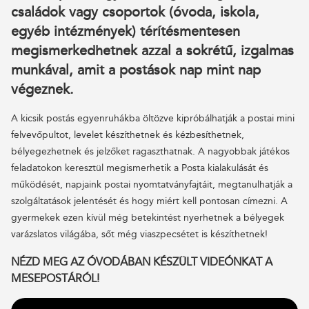
családok vagy csoportok (óvoda, iskola,
egyéb intézmények) térítésmentesen
megismerkedhetnek azzal a sokrétű, izgalmas
munkával, amit a postások nap mint nap
végeznek.
A kicsik postás egyenruhákba öltözve kipróbálhatják a postai mini
felvevőpultot, levelet készíthetnek és kézbesíthetnek,
bélyegezhetnek és jelzőket ragaszthatnak. A nagyobbak játékos
feladatokon keresztül megismerhetik a Posta kialakulását és
működését, napjaink postai nyomtatványfajtáit, megtanulhatják a
szolgáltatások jelentését és hogy miért kell pontosan címezni. A
gyermekek ezen kívül még betekintést nyerhetnek a bélyegek
varázslatos világába, sőt még viaszpecsétet is készíthetnek!
NÉZD MEG AZ ÓVODÁBAN KÉSZÜLT VIDEÓNKAT A
MESEPOSTÁRÓL!