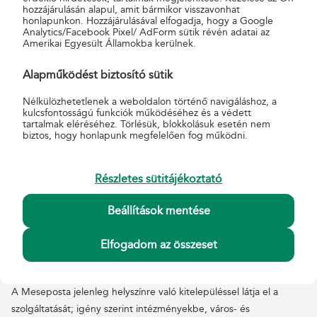
hozzájárulásán alapul, amit bármikor visszavonhat
RÉSZLET A MESEPOSTA ISKOLÁSOKNAK
honlapunkon. Hozzájárulásával elfogadja, hogy a Google
Analytics/Facebook Pixel/ AdForm sütik révén adatai az
SZÓLÓ FOGLALKOZÁSÁBÓL:
Amerikai Egyesült Államokba kerülnek.
Hogyan lett a posta? Postatörténeti kvízjáték
Alapműködést biztosító sütik
Mi történik a postán? Munkaköri betekintések
játékos formában (levélpostai felvétel, pénzeszsák-
Nélkülözhetetlenek a weboldalon történő navigáláshoz, a
kulcsfontosságú funkciók működéséhez és a védett
zárás, bankjegyvizsgálat uv-lámpa alatt)
tartalmak eléréséhez. Törlésük, blokkolásuk esetén nem
Megismerik a nyomtatványkitöltés fortélyait
biztos, hogy honlapunk megfelelően fog működni.
Megtanulják, hogyan lehet helyesen címezni a
küldeményeket
Részletes sütitájékoztató
Filatéliai ismereteket kapnak (bélyeggyűjtés alapjai)
Különleges bélyegeket vizsgálhatnak és bélyeget
Beállítások mentése
tervezhetnek
Elfogadom az összeset
Iskolásoknak szóló interaktív foglalkozásunkat 7 éves kortól
ajánljuk minimum 2 órában.
A Meseposta jelenleg helyszínre való kitelepüléssel látja el a
szolgáltatását; igény szerint intézményekbe, város- és