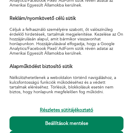
Analytics/Facebook Pixel/ AdForm sütik révén adatai az
ügyben illetékes, illetve eljáró hatóságnál, bíróságnál
Amerikai Egyesült Államokba kerülnek.
tájékozódhatnak.
Reklám/nyomkövető célú sütik
Céljuk a felhasználó személyére szabott, őt valószínűleg
érdeklő hirdetések, tartalmak megjelenítése. Kezelése az Ön
hozzájárulásán alapul, amit bármikor visszavonhat
honlapunkon. Hozzájárulásával elfogadja, hogy a Google
Analytics/Facebook Pixel/ AdForm sütik révén adatai az
Amerikai Egyesült Államokba kerülnek.
AKCIÓK
Mondjon igent, és nyerjen!
Alapműködést biztosító sütik
Biztosítási akciók
Lejárt akciók
Nélkülözhetetlenek a weboldalon történő navigáláshoz, a
kulcsfontosságú funkciók működéséhez és a védett
HASZNOS
tartalmak eléréséhez. Törlésük, blokkolásuk esetén nem
biztos, hogy honlapunk megfelelően fog működni.
Általános Szerződési Feltételek
Hirdetmények
Díjszabások
Részletes sütitájékoztató
Nyomtatványminták
Pénzmosás-megelőzés
Beállítások mentése
Pénzforgalmi, pénzügyi panaszkezelési szabályzat
Süti tájékoztató