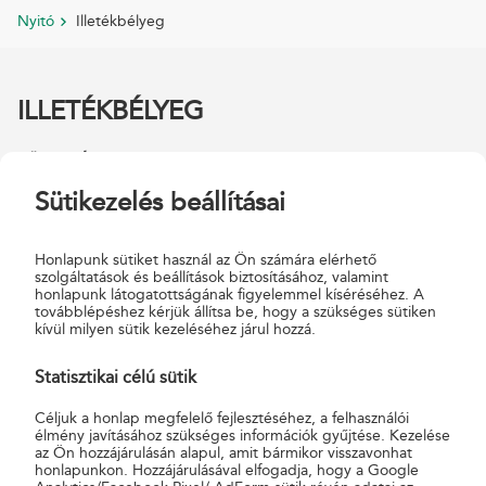
Nyitó
Illetékbélyeg
ILLETÉKBÉLYEG
KÖZLEMÉNY
AZ ILLETÉKBÉLYEGEK FORGALMAZÁSÁNAK MEGSZŰNÉSÉRŐL
Sütikezelés beállításai
Tájékoztatjuk ügyfeleinket, hogy az illetékbélyegek forgalmazása
és elfogadása 2024. január 1-jével megszűnt, ezen időponttól
Honlapunk sütiket használ az Ön számára elérhető
szolgáltatások és beállítások biztosításához, valamint
nem róható le ilyen formában az eljárási illeték.
honlapunk látogatottságának figyelemmel kíséréséhez. A
továbblépéshez kérjük állítsa be, hogy a szükséges sütiken
A fel nem használt illetékbélyegek értékének visszatérítése – az
kívül milyen sütik kezeléséhez járul hozzá.
illetékbélyeg, illetőleg az illetékbélyeggel ellátott irat benyújtása
Statisztikai célú sütik
mellett – az ügyfél lakóhelye (székhelye) szerint illetékes állami
adóhatóságnál 2029. december 31-éig írásban kérhető.
Céljuk a honlap megfelelő fejlesztéséhez, a felhasználói
élmény javításához szükséges információk gyűjtése. Kezelése
Az eljárási illetékek megfizetésének módjairól az illetékekről szóló
az Ön hozzájárulásán alapul, amit bármikor visszavonhat
honlapunkon. Hozzájárulásával elfogadja, hogy a Google
1990. évi XCIII. törvény rendelkezik, a fizetési lehetőségekről az