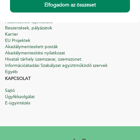
INFORMÁCIÓ
Elfogadom az összeset
A Magyar Postáról
Adatkezelési tájékoztató
Beszerzések, pályázatok
Karrier
EU Projektek
Akadálymentesített posták
Akadálymentesítési nyilatkozat
Hivatali tárhely üzemzavar, üzemszünet.
Információátadási Szabályzat együttműködő szervek
Egyéb
KAPCSOLAT
Sajtó
Ügyfélszolgálat
E-ügyintézés